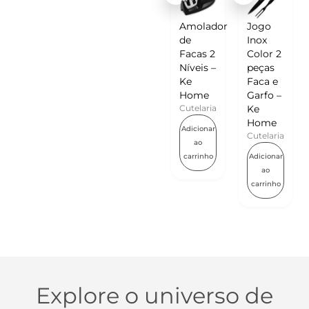
Amolador
Jogo
de
Inox
Facas 2
Color 2
Níveis –
peças
Ke
Faca e
Home
Garfo –
Cutelaria
Ke
Home
Adicionar
Cutelaria
ao
carrinho
Adicionar
ao
carrinho
Carregar mais
Explore o universo de