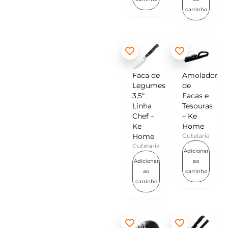
carrinho
Faca de
Amolador
Legumes
de
3,5″
Facas e
Linha
Tesouras
Chef –
– Ke
Ke
Home
Home
Cutelaria
Cutelaria
Adicionar
Adicionar
ao
ao
carrinho
carrinho