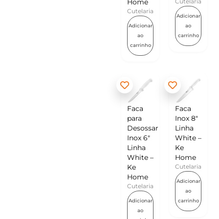
Home
Cutelaria
Cutelaria
Adicionar
Adicionar
ao
ao
carrinho
carrinho
Faca
Faca
para
Inox 8″
Desossar
Linha
Inox 6″
White –
Linha
Ke
White –
Home
Ke
Cutelaria
Home
Adicionar
Cutelaria
ao
Adicionar
carrinho
ao