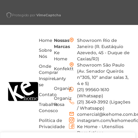
Protegido por
VimeCaptcha
Home
Nossas
Showroom Rio de
Marcas
Janeiro (R. Eustáquio
Sobre
Ke
Azevedo, 45 - Duque de
Nós
Home
Caxias/RJ)
Showroom São Paulo
Onde
Konfektt
(Av. Senador Queirós
Comprar
nº305, 10º andar salas 3,
Inspire-
Lanty
4 e 5)
se
Organiz
(21) 99560-1610
Contato
(Whatsapp)
Organiz
(21) 3649-3992 (Ligações
Trabalhe
Rosa
/ Whatsapp)
Conosco
comercial@kehome.com.b
Política de
instagram.com/kehomeofic
Privacidade
Ke Home - Utensílios
Domésticos
Termos