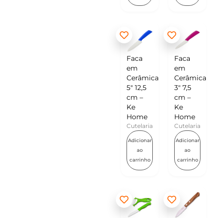
Faca
Faca
em
em
Cerâmica
Cerâmica
5″ 12,5
3″ 7,5
cm –
cm –
Ke
Ke
Home
Home
Cutelaria
Cutelaria
Adicionar
Adicionar
ao
ao
carrinho
carrinho