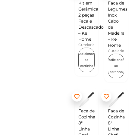
Kit em
Faca de
Cerâmica
Legumes
2 peças
Inox
Faca e
Cabo
Descascador
de
– Ke
Madeira
Home
– Ke
Cutelaria
Home
Cutelaria
Adicionar
ao
Adicionar
carrinho
ao
carrinho
Faca de
Faca de
Cozinha
Cozinha
8″
8″
Linha
Linha