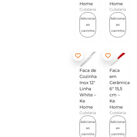
Home
Home
Cutelaria
Cutelaria
Adicionar
Adicionar
ao
ao
carrinho
carrinho
Faca de
Faca
Cozinha
em
Inox 12″
Cerâmica
Linha
6″ 15,5
White –
cm –
Ke
Ke
Home
Home
Cutelaria
Cutelaria
Adicionar
Adicionar
ao
ao
carrinho
carrinho