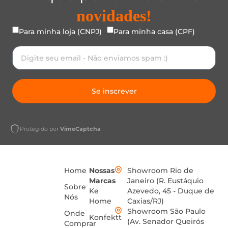
novidades!
Para minha loja (CNPJ)
Para minha casa (CPF)
Se inscrever
Protegido por
VimeCaptcha
Home
Nossas
Showroom Rio de
Marcas
Janeiro (R. Eustáquio
Sobre
Ke
Azevedo, 45 - Duque de
Nós
Home
Caxias/RJ)
Showroom São Paulo
Onde
Konfektt
(Av. Senador Queirós
Comprar