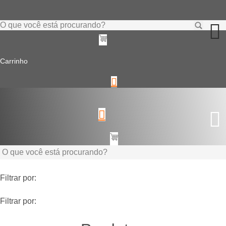
Ir
para
o
Pesquisar
conteúdo
...
Carrinho
Pesquisar
...
Filtrar por:
Filtrar por: