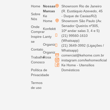
Home
Nossas
Showroom Rio de Janeiro
Marcas
(R. Eustáquio Azevedo, 45
Sobre
Ke
- Duque de Caxias/RJ)
Nós
Home
Showroom São Paulo (Av.
Senador Queirós nº305,
Onde
Konfektt
10º andar salas 3, 4 e 5)
Comprar
(21) 99560-1610
Inspire-
Lanty
(Whatsapp)
se
Organiz
(21) 3649-3992 (Ligações /
Contato
Whatsapp)
Organiz
comercial@kehome.com.br
Trabalhe
Rosa
instagram.com/kehomeoficial
Conosco
Ke Home - Utensílios
Política de
Domésticos
Privacidade
Termos
de uso