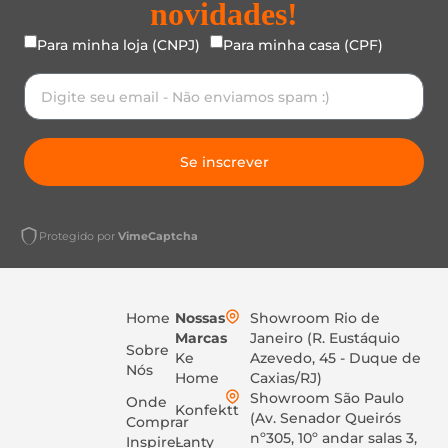
novidades!
Para minha loja (CNPJ)
Para minha casa (CPF)
Se inscrever
Protegido por
VimeCaptcha
Home
Nossas
Showroom Rio de
Marcas
Janeiro (R. Eustáquio
Sobre
Ke
Azevedo, 45 - Duque de
Nós
Home
Caxias/RJ)
Showroom São Paulo
Onde
Konfektt
(Av. Senador Queirós
Comprar
nº305, 10º andar salas 3,
Inspire-
Lanty