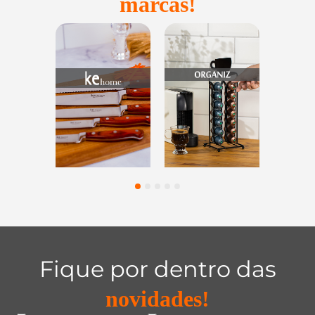
marcas!
Utensílios do
Casa e
Utilidades 
Lar
Organização
Vidro
1
2
3
4
5
Fique por dentro das
novidades!