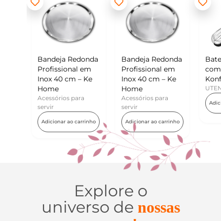
 Redonda
Bandeja Redonda
Batedor de Ovos
onal em
Profissional em
com Raspador –
cm – Ke
Inox 40 cm – Ke
Konfektt
Home
UTENSÍLIOS
s para
Acessórios para
Adicionar ao carrinho
servir
ao carrinho
Adicionar ao carrinho
Explore o
universo de
nossas