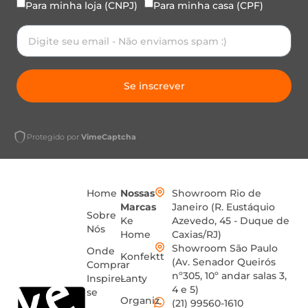
Para minha loja (CNPJ)
Para minha casa (CPF)
Se inscrever
Protegido por
VimeCaptcha
Home
Nossas
Showroom Rio de
Marcas
Janeiro (R. Eustáquio
Sobre
Ke
Azevedo, 45 - Duque de
Nós
Home
Caxias/RJ)
Showroom São Paulo
Onde
Konfektt
(Av. Senador Queirós
Comprar
nº305, 10º andar salas 3,
Inspire-
Lanty
4 e 5)
se
Organiz
(21) 99560-1610