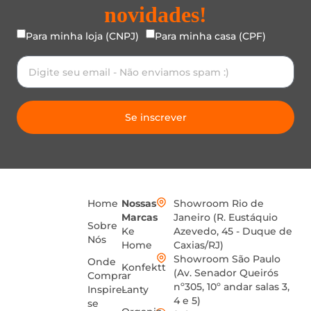
novidades!
Para minha loja (CNPJ)
Para minha casa (CPF)
Se inscrever
Home
Nossas
Showroom Rio de
Marcas
Janeiro (R. Eustáquio
Sobre
Ke
Azevedo, 45 - Duque de
Nós
Home
Caxias/RJ)
Showroom São Paulo
Onde
Konfektt
(Av. Senador Queirós
Comprar
nº305, 10º andar salas 3,
Inspire-
Lanty
4 e 5)
se