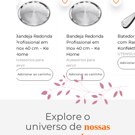
edonda
Bandeja Redonda
Batedor de Ovos
Mi
l em
Profissional em
com Raspador –
Ko
 – Ke
Inox 40 cm – Ke
Konfektt
UT
Home
UTENSÍLIOS
Ad
ara
Acessórios para
Adicionar ao carrinho
servir
carrinho
Adicionar ao carrinho
Explore o
universo de
nossas