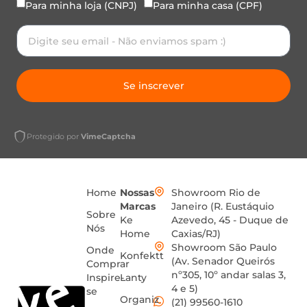
Para minha loja (CNPJ)
Para minha casa (CPF)
Se inscrever
Protegido por
VimeCaptcha
Home
Nossas
Showroom Rio de
Marcas
Janeiro (R. Eustáquio
Sobre
Ke
Azevedo, 45 - Duque de
Nós
Home
Caxias/RJ)
Showroom São Paulo
Onde
Konfektt
(Av. Senador Queirós
Comprar
nº305, 10º andar salas 3,
Inspire-
Lanty
4 e 5)
se
Organiz
(21) 99560-1610