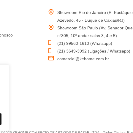
Showroom Rio de Janeiro (R. Eustáquio
Azevedo, 45 - Duque de Caxias/RJ)
Showroom São Paulo (Av. Senador Que
onosco
nº305, 10º andar salas 3, 4 e 5)
(21) 99560-1610 (Whatsapp)
(21) 3649-3992 (Ligações / Whatsapp)
e
comercial@kehome.com.br
uso
©2026 KEHOME COMERCIO DE ARTIGOS DE BAZAR LTDA – Todos Direitos Reser