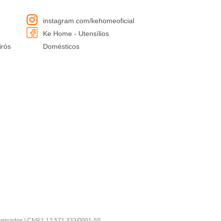
instagram.com/kehomeoficial
Ke Home - Utensílios
irós
Domésticos
vados | CNPJ: 12.571.333/0001-50