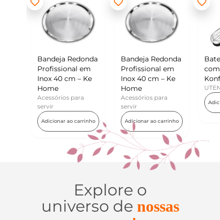
 Redonda
Bandeja Redonda
Batedor de Ovos
onal em
Profissional em
com Raspador –
cm – Ke
Inox 40 cm – Ke
Konfektt
Home
UTENSÍLIOS
s para
Acessórios para
Adicionar ao carrinho
servir
ao carrinho
Adicionar ao carrinho
Explore o
universo de
nossas