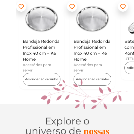
deja Redonda
Bandeja Redonda
Batedor de Ovos
issional em
Profissional em
com Raspador –
 40 cm – Ke
Inox 40 cm – Ke
Konfektt
me
Home
UTENSÍLIOS
sórios para
Acessórios para
Adicionar ao carrinho
r
servir
ionar ao carrinho
Adicionar ao carrinho
Explore o
universo de
nossas