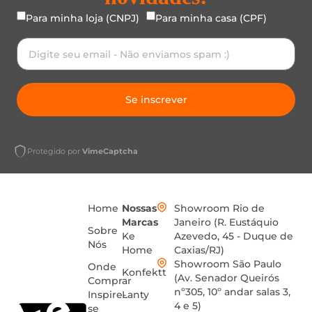
Para minha loja (CNPJ)
Para minha casa (CPF)
Se inscrever
Protegido por
VimeCaptcha
Home
Nossas
Showroom Rio de
Marcas
Janeiro (R. Eustáquio
Sobre
Ke
Azevedo, 45 - Duque de
Nós
Home
Caxias/RJ)
Showroom São Paulo
Onde
Konfektt
(Av. Senador Queirós
Comprar
nº305, 10º andar salas 3,
Inspire-
Lanty
4 e 5)
se