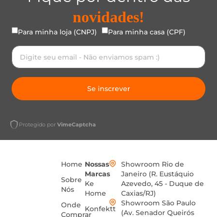
novidades!
Para minha loja (CNPJ)
Para minha casa (CPF)
Se inscrever
Protegido por
VimeCaptcha
Home
Nossas
Showroom Rio de
Marcas
Janeiro (R. Eustáquio
Sobre
Ke
Azevedo, 45 - Duque de
Nós
Home
Caxias/RJ)
Showroom São Paulo
Onde
Konfektt
(Av. Senador Queirós
Comprar