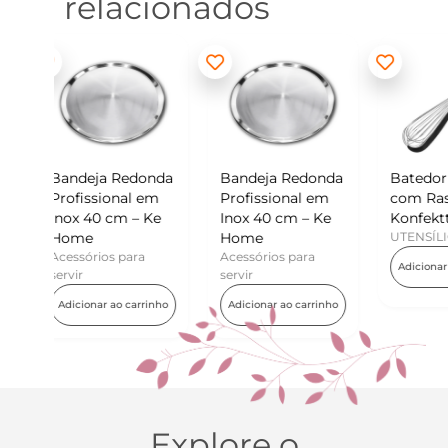
relacionados
edonda
Bandeja Redonda
Batedor de Ovos
Mi
l em
Profissional em
com Raspador –
Ko
 – Ke
Inox 40 cm – Ke
Konfektt
UT
Home
UTENSÍLIOS
Ad
ara
Acessórios para
Adicionar ao carrinho
servir
carrinho
Adicionar ao carrinho
Explore o