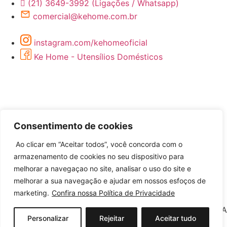
(21) 3649-3992 (Ligações / Whatsapp)
comercial@kehome.com.br
instagram.com/kehomeoficial
Ke Home - Utensílios Domésticos
Consentimento de cookies
Ao clicar em “Aceitar todos”, você concorda com o
armazenamento de cookies no seu dispositivo para
Desenvolvido por
melhorar a navegaçao no site, analisar o uso do site e
melhorar a sua navegação e ajudar em nossos esfoços de
marketing.
Confira nossa Política de Privacidade
©2026 KEHOME COMERCIO DE ARTIGOS DE BAZAR LTDA
Personalizar
Rejeitar
Aceitar tudo
– Todos Direitos Reservados | CNPJ: 12.571.333/0001-50