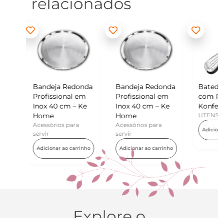
relacionados
donda
Bandeja Redonda
Batedor de Ovos
Min
l em
Profissional em
com Raspador –
Ko
– Ke
Inox 40 cm – Ke
Konfektt
UT
Home
UTENSÍLIOS
Ad
ra
Acessórios para
Adicionar ao carrinho
servir
arrinho
Adicionar ao carrinho
Explore o