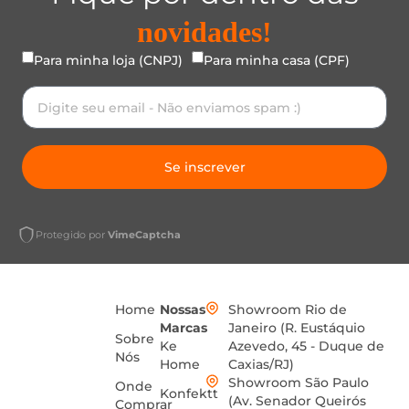
novidades!
Para minha loja (CNPJ)
Para minha casa (CPF)
Se inscrever
Protegido por
VimeCaptcha
Home
Nossas
Showroom Rio de
Marcas
Janeiro (R. Eustáquio
Sobre
Ke
Azevedo, 45 - Duque de
Nós
Home
Caxias/RJ)
Showroom São Paulo
Onde
Konfektt
(Av. Senador Queirós
Comprar