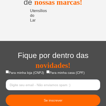
de
nossas marcas!
Utensílios
do
Lar
Fique por dentro das
novidades!
Para minha loja (CNPJ)
Para minha casa (CPF)
Se inscrever