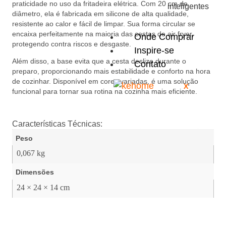
praticidade no uso da fritadeira elétrica. Com 20 cm de
inteligentes
diâmetro, ela é fabricada em silicone de alta qualidade,
resistente ao calor e fácil de limpar. Sua forma circular se
encaixa perfeitamente na maioria das cestas de air fryer,
Onde Comprar
protegendo contra riscos e desgaste.
Inspire-se
Além disso, a base evita que a cesta deslize durante o
Contato
preparo, proporcionando mais estabilidade e conforto na hora
de cozinhar. Disponível em cores variadas, é uma solução
X
funcional para tornar sua rotina na cozinha mais eficiente.
Características Técnicas:
Peso
0,067 kg
Dimensões
24 × 24 × 14 cm