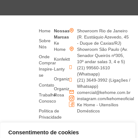
Home
Nossas
Showroom Rio de Janeiro
Marcas
(R. Eustáquio Azevedo, 45
Sobre
Ke
- Duque de Caxias/RJ)
Nós
Home
Showroom São Paulo (Av.
Senador Queirós nº305,
Onde
Konfektt
10º andar salas 3, 4 e 5)
Comprar
(21) 99560-1610
Inspire-
Lanty
(Whatsapp)
se
Organiz
(21) 3649-3992 (Ligações /
Contato
Whatsapp)
Organiz
comercial@kehome.com.br
Trabalhe
Rosa
instagram.com/kehomeoficial
Conosco
Ke Home - Utensílios
Política de
Domésticos
Privacidade
Termos
Consentimento de cookies
de uso