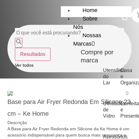
Home
Sobre
Nós
Nossas
Marcas
Compre por
Resultados
marca
Ver todos
Utensílios
Casa
do
e
Lar
Organiz
Base para Air Fryer Redonda Em Silicone 23
Utilidades
Confeita
de
e
cm – Ke Home
Vidro
Present
Descrição
A Base para Air Fryer Redonda em Silicone da Ke Home é um
acessório indispensável para quem busca mais segurança e
Acessórios