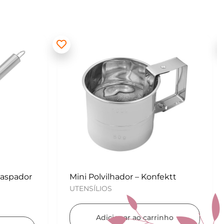
ektt
Kit para Copos de Massa 2 peças
– Konfektt
UTENSÍLIOS
nho