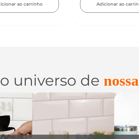
icionar ao carrinho
 o universo de
nossa
 e
Utilidades de
C
zação
Vidro