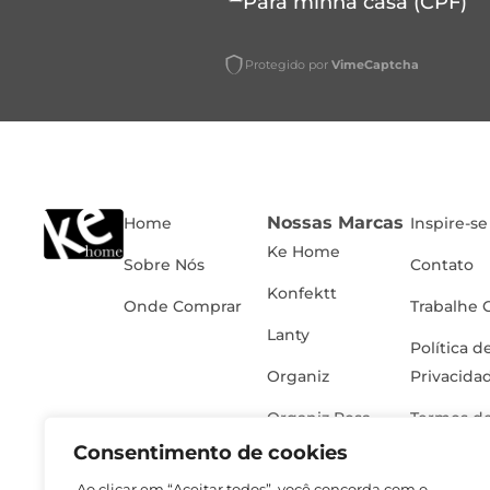
Para minha casa (CPF)
Protegido por
VimeCaptcha
Nossas Marcas
Home
Inspire-se
Ke Home
Sobre Nós
Contato
Konfektt
Onde Comprar
Trabalhe 
Lanty
Política d
Organiz
Privacida
Organiz Rosa
Termos de
Consentimento de cookies
Ao clicar em “Aceitar todos”, você concorda com o