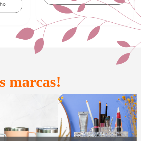
Adicionar ao carrinho
s marcas!
onfeitaria e
Acessórios
Presente
inteligentes