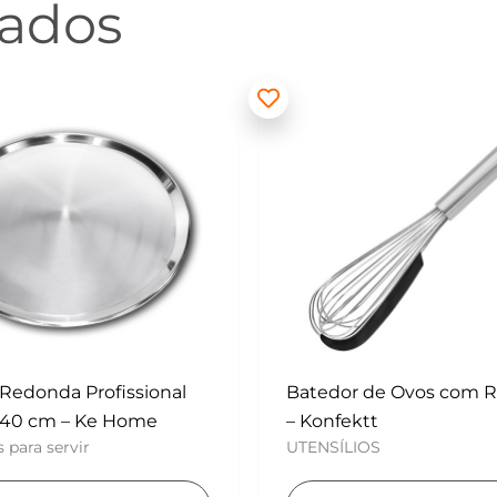
nados
 de Ovos com Raspador
Mini Polvilhador – Konf
UTENSÍLIOS
tt
OS
Adicionar ao carri