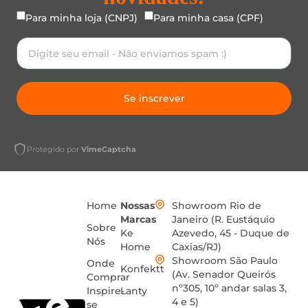
Para minha loja (CNPJ)
Para minha casa (CPF)
Se inscrever
Protegido por
VimeCaptcha
Home
Nossas
Showroom Rio de
Marcas
Janeiro (R. Eustáquio
Sobre
Ke
Azevedo, 45 - Duque de
Nós
Home
Caxias/RJ)
Showroom São Paulo
Onde
Konfektt
(Av. Senador Queirós
Comprar
nº305, 10º andar salas 3,
Inspire-
Lanty
4 e 5)
se