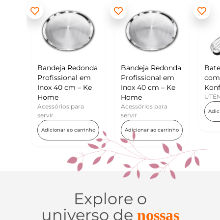
Redonda
Bandeja Redonda
Batedor de Ovos
nal em
Profissional em
com Raspador –
cm – Ke
Inox 40 cm – Ke
Konfektt
Home
UTENSÍLIOS
 para
Acessórios para
Adicionar ao carrinho
servir
o carrinho
Adicionar ao carrinho
Explore o
universo de
nossas