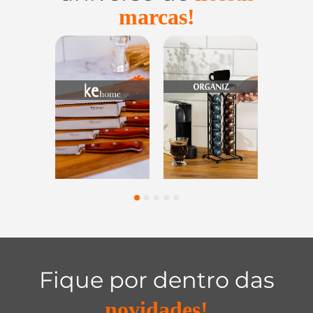
marcas!
Utensílios do
Casa e
Utilidades 
Lar
Organização
Vidro
1
2
3
4
5
Fique por dentro das
novidades!