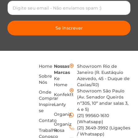
Se inscrever
Home
Nossas
Showroom Rio de
Marcas
Janeiro (R. Eustáquio
Sobre
Ke
Azevedo, 45 - Duque de
Nós
Home
Caxias/RJ)
Showroom São Paulo
Onde
Konfektt
(Av. Senador Queirós
Comprar
nº305, 10º andar salas 3,
Inspire-
Lanty
4 e 5)
se
Organiz
(21) 99560-1610
Contato
(Whatsapp)
Organiz
(21) 3649-3992 (Ligações
Trabalhe
Rosa
/ Whatsapp)
Conosco