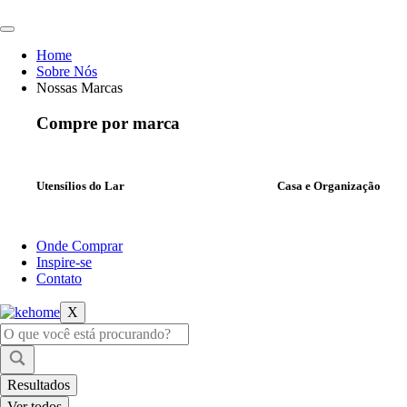
Ir
para
o
Home
conteúdo
Sobre Nós
Nossas Marcas
Compre por marca
Utensílios do Lar
Casa e Organização
Onde Comprar
Inspire-se
Contato
X
Pesquisar
...
Resultados
Ver todos