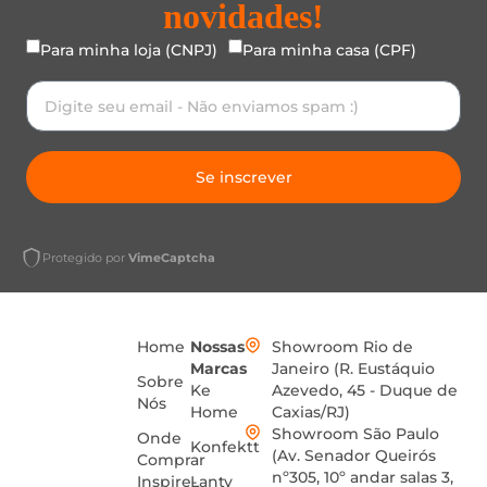
novidades!
Para minha loja (CNPJ)
Para minha casa (CPF)
Se inscrever
Protegido por
VimeCaptcha
Home
Nossas
Showroom Rio de
Marcas
Janeiro (R. Eustáquio
Sobre
Ke
Azevedo, 45 - Duque de
Nós
Home
Caxias/RJ)
Showroom São Paulo
Onde
Konfektt
(Av. Senador Queirós
Comprar
nº305, 10º andar salas 3,
Inspire-
Lanty