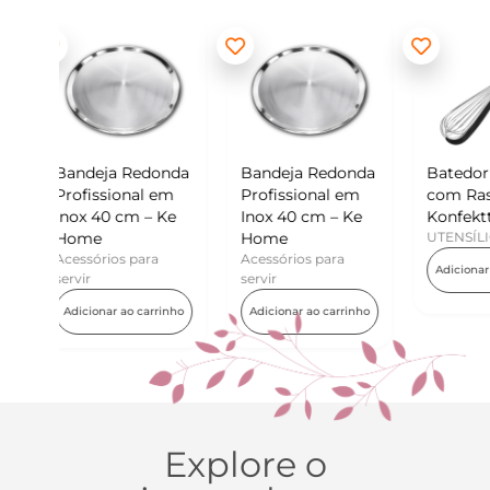
edonda
Bandeja Redonda
Batedor de Ovos
Mi
l em
Profissional em
com Raspador –
Ko
 – Ke
Inox 40 cm – Ke
Konfektt
UT
Home
UTENSÍLIOS
Ad
ara
Acessórios para
Adicionar ao carrinho
servir
carrinho
Adicionar ao carrinho
Explore o