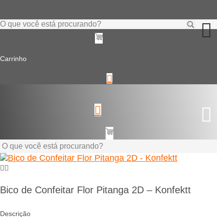
Ir
para
o
Pesquisar
conteúdo
...
Carrinho
Pesquisar
...
Bico de Confeitar Flor Pitanga 2D – Konfektt
Descrição