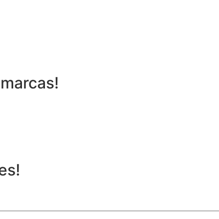
 marcas!
es!