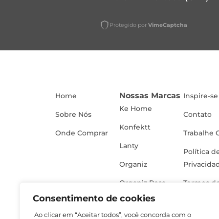
Protegido por
VimeCaptcha
Nossas Marcas
Home
Inspire-se
Ke Home
Sobre Nós
Contato
Konfektt
Onde Comprar
Trabalhe 
Lanty
Política d
Organiz
Privacida
Organiz Rosa
Termos de
Consentimento de cookies
Ao clicar em “Aceitar todos”, você concorda com o