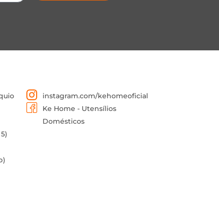
quio
instagram.com/kehomeoficial
Ke Home - Utensílios
Domésticos
 5)
p)