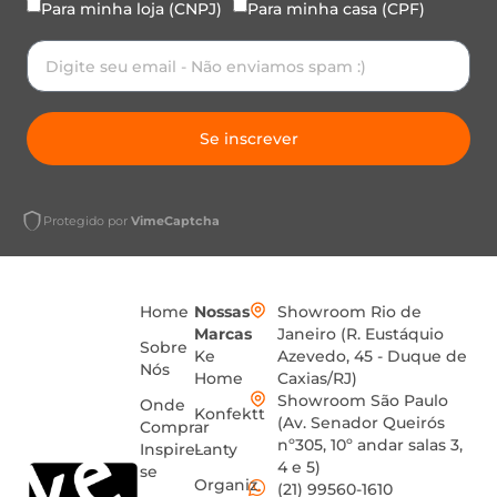
Para minha loja (CNPJ)
Para minha casa (CPF)
Se inscrever
Protegido por
VimeCaptcha
Home
Nossas
Showroom Rio de
Marcas
Janeiro (R. Eustáquio
Sobre
Ke
Azevedo, 45 - Duque de
Nós
Home
Caxias/RJ)
Showroom São Paulo
Onde
Konfektt
(Av. Senador Queirós
Comprar
nº305, 10º andar salas 3,
Inspire-
Lanty
4 e 5)
se
Organiz
(21) 99560-1610