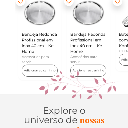
eja Redonda
Bandeja Redonda
Batedor de Ovos
ssional em
Profissional em
com Raspador –
40 cm – Ke
Inox 40 cm – Ke
Konfektt
e
Home
UTENSÍLIOS
rios para
Acessórios para
Adicionar ao carrinho
servir
nar ao carrinho
Adicionar ao carrinho
Explore o
universo de
nossas