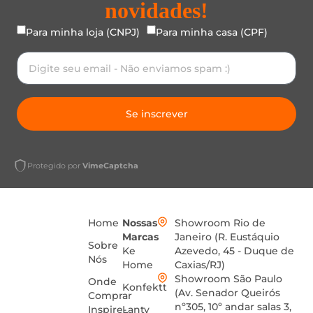
novidades!
Para minha loja (CNPJ)
Para minha casa (CPF)
Se inscrever
Protegido por
VimeCaptcha
Home
Nossas
Showroom Rio de
Marcas
Janeiro (R. Eustáquio
Sobre
Ke
Azevedo, 45 - Duque de
Nós
Home
Caxias/RJ)
Showroom São Paulo
Onde
Konfektt
(Av. Senador Queirós
Comprar
nº305, 10º andar salas 3,
Inspire-
Lanty