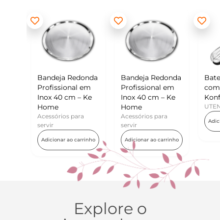
andeja Redonda
Bandeja Redonda
Batedor de Ovos
rofissional em
Profissional em
com Raspador –
nox 40 cm – Ke
Inox 40 cm – Ke
Konfektt
ome
Home
UTENSÍLIOS
cessórios para
Acessórios para
Adicionar ao carrinho
rvir
servir
Adicionar ao carrinho
Adicionar ao carrinho
Explore o