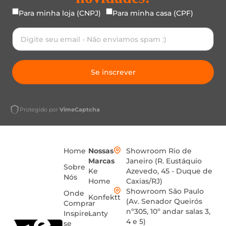
Para minha loja (CNPJ)
Para minha casa (CPF)
Se inscrever
Protegido por
VimeCaptcha
Home
Nossas
Showroom Rio de
Marcas
Janeiro (R. Eustáquio
Sobre
Ke
Azevedo, 45 - Duque de
Nós
Home
Caxias/RJ)
Showroom São Paulo
Onde
Konfektt
(Av. Senador Queirós
Comprar
nº305, 10º andar salas 3,
Inspire-
Lanty
4 e 5)
se