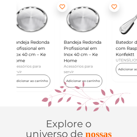
donda
Bandeja Redonda
Batedor de Ovos
Min
l em
Profissional em
com Raspador –
Ko
– Ke
Inox 40 cm – Ke
Konfektt
UT
Home
UTENSÍLIOS
Ad
ra
Acessórios para
Adicionar ao carrinho
servir
arrinho
Adicionar ao carrinho
Explore o
universo de
nossas