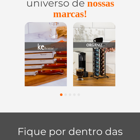
universo de
nossas
marcas!
Utensílios do
Casa e
Utilidades 
Lar
Organização
Vidro
1
2
3
4
5
Fique por dentro das