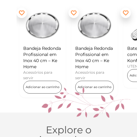
 Redonda
Bandeja Redonda
Batedor de Ovos
onal em
Profissional em
com Raspador –
cm – Ke
Inox 40 cm – Ke
Konfektt
Home
UTENSÍLIOS
s para
Acessórios para
Adicionar ao carrinho
servir
ao carrinho
Adicionar ao carrinho
Explore o