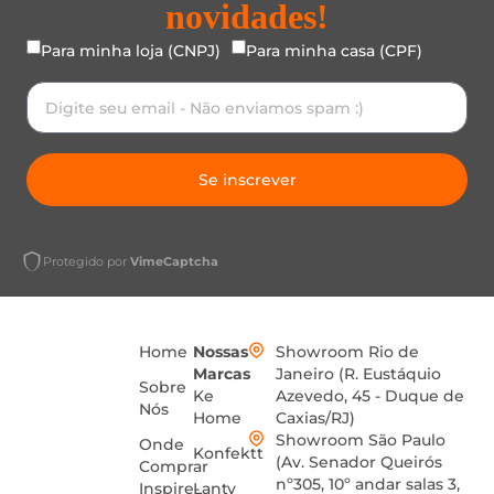
novidades!
Para minha loja (CNPJ)
Para minha casa (CPF)
Se inscrever
Protegido por
VimeCaptcha
Home
Nossas
Showroom Rio de
Marcas
Janeiro (R. Eustáquio
Sobre
Ke
Azevedo, 45 - Duque de
Nós
Home
Caxias/RJ)
Showroom São Paulo
Onde
Konfektt
(Av. Senador Queirós
Comprar
nº305, 10º andar salas 3,
Inspire-
Lanty