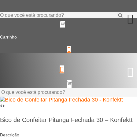
Ir
para
o
Pesquisar
conteúdo
...
Carrinho
Pesquisar
...
Bico de Confeitar Pitanga Fechada 30 – Konfektt
Descrição