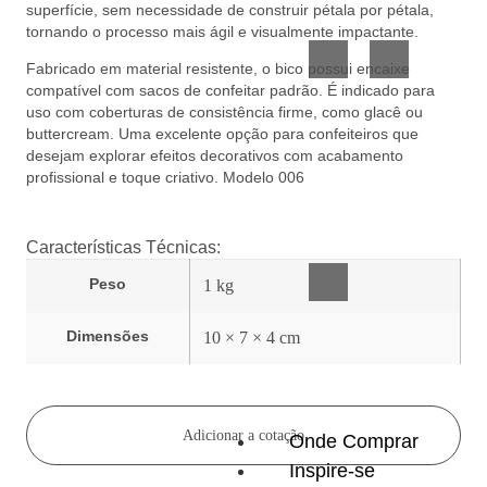
superfície, sem necessidade de construir pétala por pétala,
Vidro
Presente
tornando o processo mais ágil e visualmente impactante.
Fabricado em material resistente, o bico possui encaixe
compatível com sacos de confeitar padrão. É indicado para
uso com coberturas de consistência firme, como glacê ou
buttercream. Uma excelente opção para confeiteiros que
desejam explorar efeitos decorativos com acabamento
profissional e toque criativo. Modelo 006
Acessórios
inteligentes
Características Técnicas:
Peso
1 kg
Dimensões
10 × 7 × 4 cm
Adicionar a cotação
Onde Comprar
Inspire-se