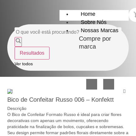
Home
Sobre Nós
Nossas Marcas
Compre por
marca
Resultados
Utensílios
Casa
Ver todos
do
e
Lar
Organização
Bico de Confeitar Russo 006 – Konfektt
Descrição
O Bico de Confeitar Formato Russo é ideal para criar flores
decorativas com apenas um movimento, oferecendo
praticidade na finalização de bolos, cupcakes e sobremesas.
Utilidades
Confeitaria
Seu design permite formar padrões florais diretamente sobre a
de
e