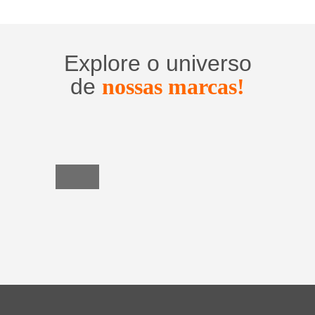
Explore o universo
de
nossas marcas!
Utensílios
do
Lar