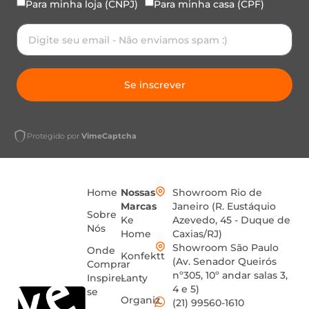
Para minha loja (CNPJ)
Para minha casa (CPF)
Se inscrever
Protegido por
VimeCaptcha
Home
Nossas
Showroom Rio de
Marcas
Janeiro (R. Eustáquio
Sobre
Ke
Azevedo, 45 - Duque de
Nós
Home
Caxias/RJ)
Showroom São Paulo
Onde
Konfektt
(Av. Senador Queirós
Comprar
nº305, 10º andar salas 3,
Inspire-
Lanty
4 e 5)
se
Organiz
(21) 99560-1610