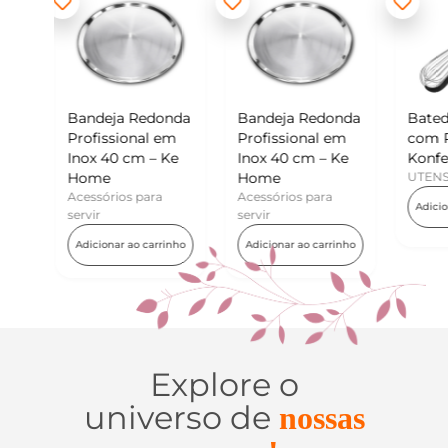
edonda
Bandeja Redonda
Batedor de Ovos
Mi
al em
Profissional em
com Raspador –
Ko
 – Ke
Inox 40 cm – Ke
Konfektt
UT
Home
UTENSÍLIOS
A
ara
Acessórios para
Adicionar ao carrinho
servir
carrinho
Adicionar ao carrinho
Explore o
universo de
nossas