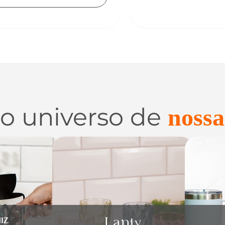
 o universo de
nossa
 e
Utilidades de
C
zação
Vidro