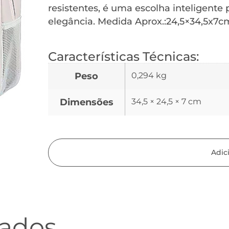
resistentes, é uma escolha inteligent
elegância. Medida Aprox.:24,5×34,5x7c
Características Técnicas:
Peso
0,294 kg
Dimensões
34,5 × 24,5 × 7 cm
Adic
nados