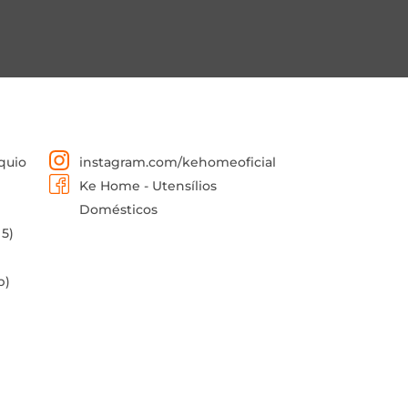
quio
instagram.com/kehomeoficial
Ke Home - Utensílios
Domésticos
 5)
p)