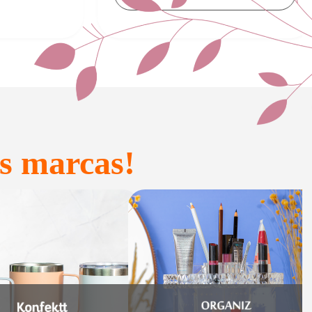
s marcas!
onfeitaria e
Acessórios
Presente
inteligentes