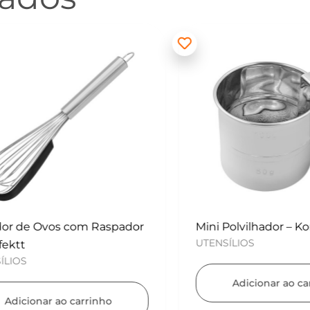
 de Ovos com Raspador
Mini Polvilhador – Konf
UTENSÍLIOS
tt
OS
Adicionar ao carri
icionar ao carrinho