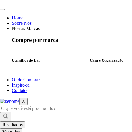
Ir
para
o
Home
conteúdo
Sobre Nós
Nossas Marcas
Compre por marca
Utensílios do Lar
Casa e Organização
Onde Comprar
Inspire-se
Contato
X
Pesquisar
...
Resultados
Ver todos