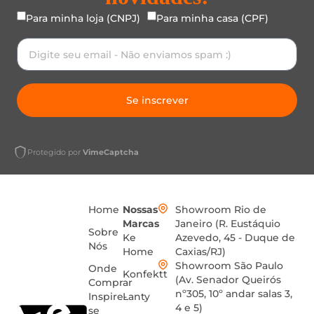
Para minha loja (CNPJ)
Para minha casa (CPF)
Se inscrever
Protegido por
VimeCaptcha
Home
Nossas
Showroom Rio de
Marcas
Janeiro (R. Eustáquio
Sobre
Ke
Azevedo, 45 - Duque de
Nós
Home
Caxias/RJ)
Showroom São Paulo
Onde
Konfektt
(Av. Senador Queirós
Comprar
nº305, 10º andar salas 3,
Inspire-
Lanty
4 e 5)
se