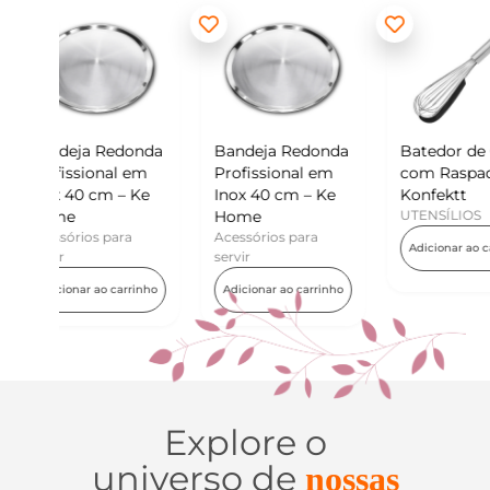
donda
Bandeja Redonda
Batedor de Ovos
Mini
 em
Profissional em
com Raspador –
Kon
 Ke
Inox 40 cm – Ke
Konfektt
UTE
Home
UTENSÍLIOS
Adi
a
Acessórios para
Adicionar ao carrinho
servir
rrinho
Adicionar ao carrinho
Explore o
universo de
nossas