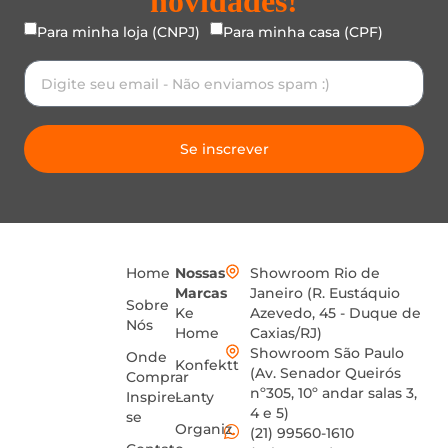
novidades!
Para minha loja (CNPJ)
Para minha casa (CPF)
Se inscrever
Home
Nossas
Showroom Rio de
Marcas
Janeiro (R. Eustáquio
Sobre
Ke
Azevedo, 45 - Duque de
Nós
Home
Caxias/RJ)
Showroom São Paulo
Onde
Konfektt
(Av. Senador Queirós
Comprar
nº305, 10º andar salas 3,
Inspire-
Lanty
4 e 5)
se
Organiz
(21) 99560-1610