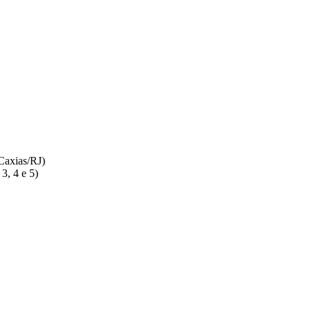
Caxias/RJ)
3, 4 e 5)