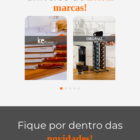
marcas!
Utensílios do
Casa e
Utilidades de
Lar
Organização
Vidro
1
2
3
4
5
Fique por dentro das
novidades!