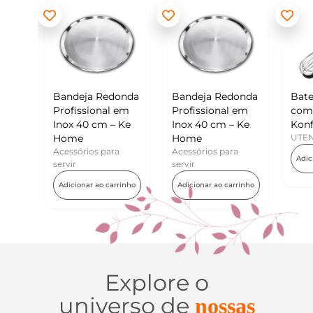
Redonda
Bandeja Redonda
Batedor de Ovos
M
nal em
Profissional em
com Raspador –
K
m – Ke
Inox 40 cm – Ke
Konfektt
U
Home
UTENSÍLIOS
para
Acessórios para
Adicionar ao carrinho
servir
o carrinho
Adicionar ao carrinho
Explore o
universo de
nossas