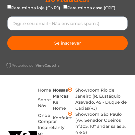
Para minha loja (CNPJ)
Para minha casa (CPF)
Se inscrever
Protegido por
VimeCaptcha
Home
Nossas
Showroom Rio de
Marcas
Janeiro (R. Eustáquio
Sobre
Ke
Azevedo, 45 - Duque de
Nós
Home
Caxias/RJ)
Showroom São Paulo
Onde
Konfektt
(Av. Senador Queirós
Comprar
nº305, 10º andar salas 3,
Inspire-
Lanty
4 e 5)
se