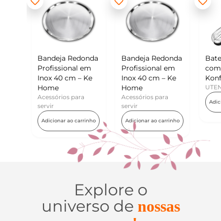
ja Redonda
Bandeja Redonda
Batedor de Ovos
sional em
Profissional em
com Raspador –
0 cm – Ke
Inox 40 cm – Ke
Konfektt
Home
UTENSÍLIOS
ios para
Acessórios para
Adicionar ao carrinho
servir
ar ao carrinho
Adicionar ao carrinho
Explore o
universo de
nossas