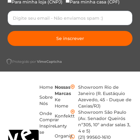
Para minha loja (CNPJ)
Para minha casa (CPF)
Se inscrever
Protegido por
VimeCaptcha
Home
Nossas
Showroom Rio de
Marcas
Janeiro (R. Eustáquio
Sobre
Ke
Azevedo, 45 - Duque de
Nós
Home
Caxias/RJ)
Showroom São Paulo
Onde
Konfektt
(Av. Senador Queirós
Comprar
nº305, 10º andar salas 3,
Inspire-
Lanty
4 e 5)
se
Organiz
(21) 99560-1610