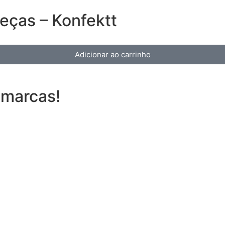
peças – Konfektt
Adicionar ao carrinho
 marcas!