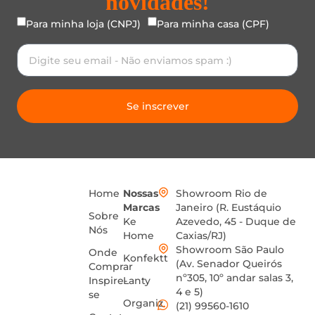
novidades!
Para minha loja (CNPJ)
Para minha casa (CPF)
Se inscrever
Home
Nossas
Showroom Rio de
Marcas
Janeiro (R. Eustáquio
Sobre
Ke
Azevedo, 45 - Duque de
Nós
Home
Caxias/RJ)
Showroom São Paulo
Onde
Konfektt
(Av. Senador Queirós
Comprar
nº305, 10º andar salas 3,
Inspire-
Lanty
4 e 5)
se
Organiz
(21) 99560-1610