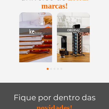
marcas!
Utensílios do
Casa e
Utilidades 
Lar
Organização
Vidro
1
2
3
4
5
Fique por dentro das
novidades!