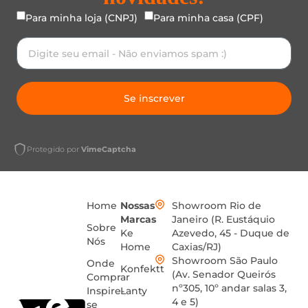
Para minha loja (CNPJ)
Para minha casa (CPF)
Se inscrever
Protegido por
VimeCaptcha
Home
Nossas
Showroom Rio de
Marcas
Janeiro (R. Eustáquio
Sobre
Ke
Azevedo, 45 - Duque de
Nós
Home
Caxias/RJ)
Showroom São Paulo
Onde
Konfektt
(Av. Senador Queirós
Comprar
nº305, 10º andar salas 3,
Inspire-
Lanty
4 e 5)
se