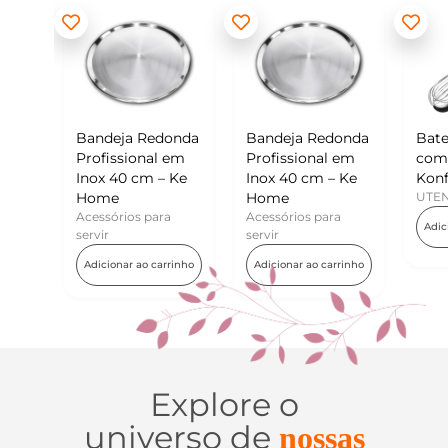
ja Redonda
Bandeja Redonda
Batedor de Ovos
sional em
Profissional em
com Raspador –
0 cm – Ke
Inox 40 cm – Ke
Konfektt
Home
UTENSÍLIOS
ios para
Acessórios para
Adicionar ao carrinho
servir
ar ao carrinho
Adicionar ao carrinho
Explore o
universo de
nossas