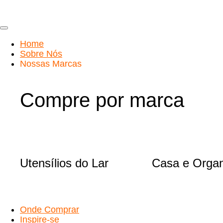
Ir
para
o
conteúdo
Home
Sobre Nós
Nossas Marcas
Compre por marca
Utensílios do Lar
Casa e Orga
Onde Comprar
Inspire-se