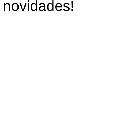
s
novidades!