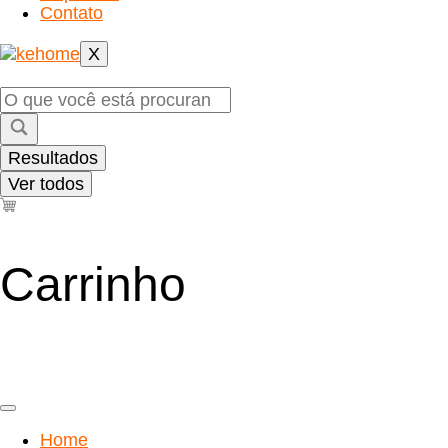
Contato
X
Pesquisar
...
Resultados
Ver todos
Carrinho
Home