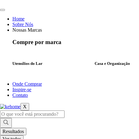
Ir
para
o
Home
conteúdo
Sobre Nós
Nossas Marcas
Compre por marca
Utensílios do Lar
Casa e Organização
Onde Comprar
Inspire-se
Contato
X
Pesquisar
...
Resultados
Ver todos