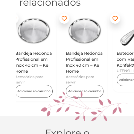
relacionados
donda
Bandeja Redonda
Batedor de Ovos
Min
l em
Profissional em
com Raspador –
Ko
– Ke
Inox 40 cm – Ke
Konfektt
UT
Home
UTENSÍLIOS
Ad
ra
Acessórios para
Adicionar ao carrinho
servir
arrinho
Adicionar ao carrinho
Explore o