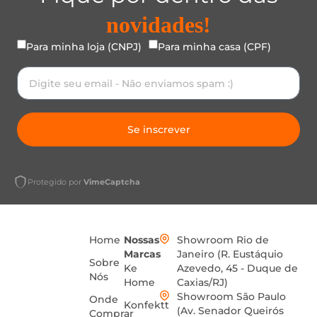
novidades!
Para minha loja (CNPJ)
Para minha casa (CPF)
Se inscrever
Protegido por
VimeCaptcha
Home
Nossas
Showroom Rio de
Marcas
Janeiro (R. Eustáquio
Sobre
Ke
Azevedo, 45 - Duque de
Nós
Home
Caxias/RJ)
Showroom São Paulo
Onde
Konfektt
(Av. Senador Queirós
Comprar