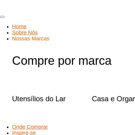
Ir
para
o
conteúdo
Home
Sobre Nós
Nossas Marcas
Compre por marca
Utensílios do Lar
Casa e Orga
Onde Comprar
Inspire-se