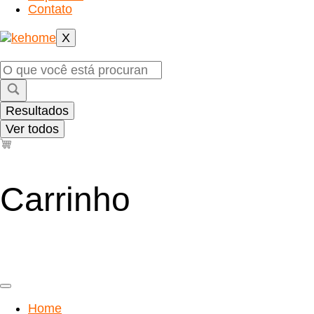
Contato
X
Pesquisar
...
Resultados
Ver todos
Carrinho
Home