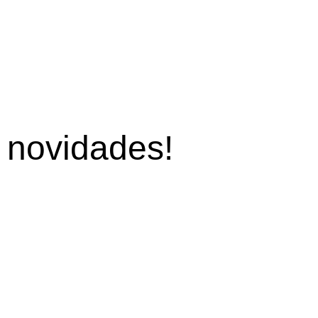
s
novidades!