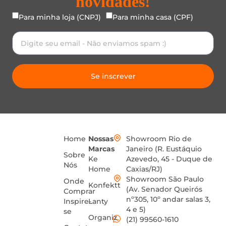
novidades!
Para minha loja (CNPJ)
Para minha casa (CPF)
Se inscrever
Home
Nossas
Showroom Rio de
Marcas
Janeiro (R. Eustáquio
Sobre
Ke
Azevedo, 45 - Duque de
Nós
Home
Caxias/RJ)
Showroom São Paulo
Onde
Konfektt
(Av. Senador Queirós
Comprar
nº305, 10º andar salas 3,
Inspire-
Lanty
4 e 5)
se
Organiz
(21) 99560-1610