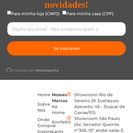
novidades!
Para minha loja (CNPJ)
Para minha casa (CPF)
Se inscrever
Protegido por
VimeCaptcha
Home
Nossas
Showroom Rio de
Marcas
Janeiro (R. Eustáquio
Sobre
Ke
Azevedo, 45 - Duque de
Nós
Home
Caxias/RJ)
Showroom São Paulo
Onde
Konfektt
(Av. Senador Queirós
Comprar
nº305, 10º andar salas 3,
Inspire-
Lanty