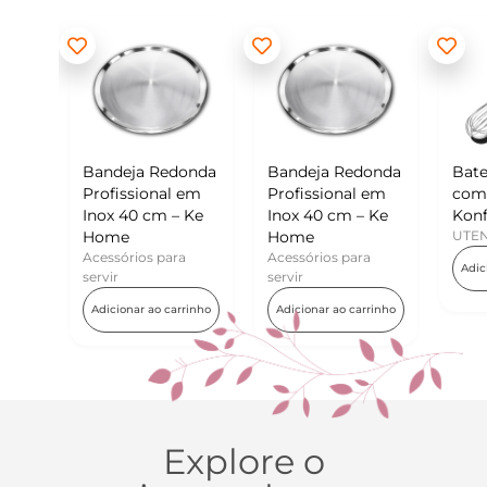
eja Redonda
Bandeja Redonda
Batedor de Ovos
ssional em
Profissional em
com Raspador –
40 cm – Ke
Inox 40 cm – Ke
Konfektt
e
Home
UTENSÍLIOS
rios para
Acessórios para
Adicionar ao carrinho
servir
nar ao carrinho
Adicionar ao carrinho
Explore o