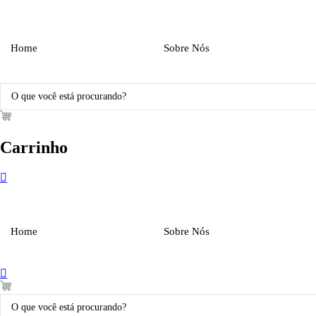
Ir
para
o
conteúdo
Home
Sobre Nós
Pesquisar
...
Carrinho
Home
Sobre Nós
Pesquisar
...