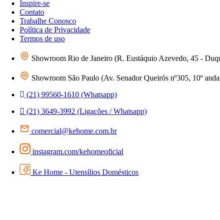
Inspire-se
Contato
Trabalhe Conosco
Política de Privacidade
Termos de uso
Showroom Rio de Janeiro (R. Eustáquio Azevedo, 45 - Duq
Showroom São Paulo (Av. Senador Queirós nº305, 10º andar 
(21) 99560-1610 (Whatsapp)
(21) 3649-3992 (Ligações / Whatsapp)
comercial@kehome.com.br
instagram.com/kehomeoficial
Ke Home - Utensílios Domésticos