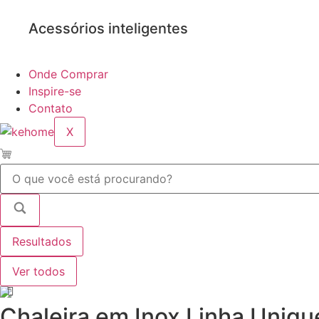
Acessórios inteligentes
Onde Comprar
Inspire-se
Contato
X
Pesquisar
...
Resultados
Ver todos
Chaleira em Inox Linha Uniqu