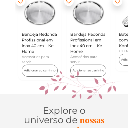
 Redonda
Bandeja Redonda
Batedor de Ovos
onal em
Profissional em
com Raspador –
cm – Ke
Inox 40 cm – Ke
Konfektt
Home
UTENSÍLIOS
s para
Acessórios para
Adicionar ao carrinho
servir
ao carrinho
Adicionar ao carrinho
Explore o
universo de
nossas