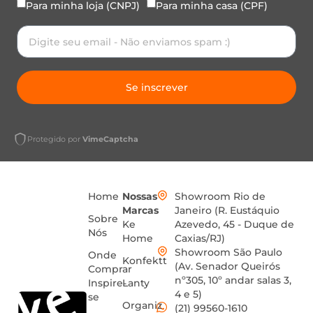
Para minha loja (CNPJ)
Para minha casa (CPF)
Se inscrever
Protegido por
VimeCaptcha
Home
Nossas
Showroom Rio de
Marcas
Janeiro (R. Eustáquio
Sobre
Ke
Azevedo, 45 - Duque de
Nós
Home
Caxias/RJ)
Showroom São Paulo
Onde
Konfektt
(Av. Senador Queirós
Comprar
nº305, 10º andar salas 3,
Inspire-
Lanty
4 e 5)
se
Organiz
(21) 99560-1610