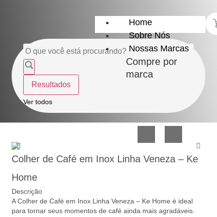
Home
Sobre Nós
Nossas Marcas
Compre por
marca
Resultados
Utensílios
Casa
Ver todos
do
e
Lar
Organização
Colher de Café em Inox Linha Veneza – Ke
Home
Descrição
A Colher de Café em Inox Linha Veneza – Ke Home é ideal
Utilidades
Confeitaria
para tornar seus momentos de café ainda mais agradáveis.
de
e