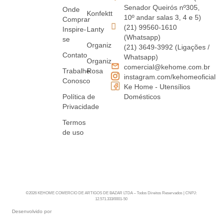
Senador Queirós nº305,
Onde
Konfektt
10º andar salas 3, 4 e 5)
Comprar
(21) 99560-1610
Inspire-
Lanty
(Whatsapp)
se
Organiz
(21) 3649-3992 (Ligações /
Contato
Whatsapp)
Organiz
comercial@kehome.com.br
Trabalhe
Rosa
instagram.com/kehomeoficial
Conosco
Ke Home - Utensílios
Política de
Domésticos
Privacidade
Termos
de uso
©2026 KEHOME COMERCIO DE ARTIGOS DE BAZAR LTDA – Todos Direitos Reservados | CNPJ:
12.571.333/0001-50
Desenvolvido por